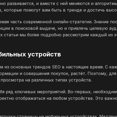
но развивается, и вместе с ней меняются и алгоритм
 которые помогут вам быть в тренде и достичь высо
емая часть современной онлайн-стратегии. Знание п
зиции в поисковой выдаче, но и привлечь целевую ау
х статьи мы более подробно рассмотрим каждый из э
обильных устройств
м из основных трендов SEO в настоящее время. С ка
рмации и совершения покупок, растёт. Поэтому, для
 просмотра на различных типах устройств.
бя ряд ключевых мероприятий. Во-первых, необходимо
ректно отображаться на любом устройстве. Это важно
загрузки страницы на мобильных устройствах. Медлен