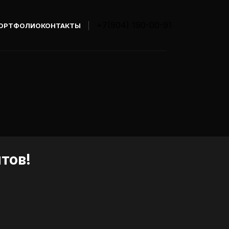
+7(904) 190-00-91
ОРТФОЛИО
КОНТАКТЫ
тов!